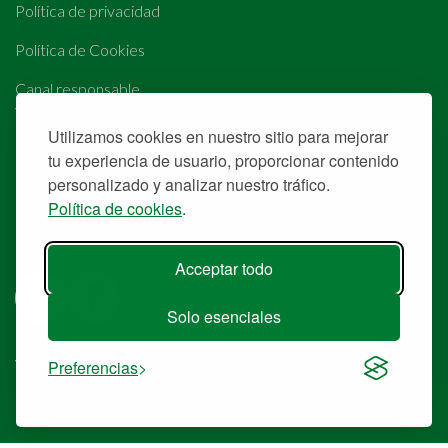
Política de privacidad
Política de Cookies
Canal responsable
Trabaja con nosotros
Utilizamos cookies en nuestro sitio para mejorar
Calidad y medioambiente
tu experiencia de usuario, proporcionar contenido
personalizado y analizar nuestro tráfico.
Código Ético y de Conducta
Política de cookies
.
Contacto
Acceptar todo
Solo esenciales
t. 981 554 707
Preferencias
© 2026 Trameve