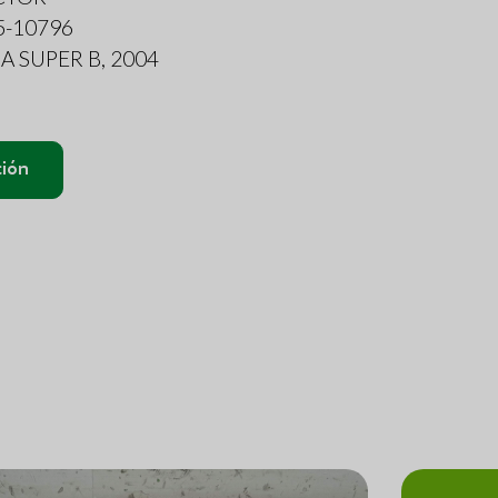
5-10796
 SUPER B, 2004
ción